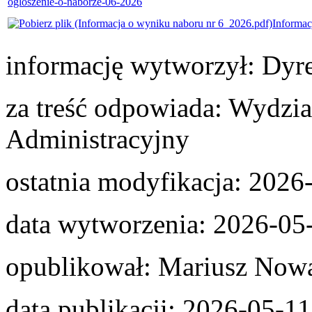
ogloszenie-o-naborze-06-2026
Informac
informację wytworzył:
Dyre
za treść odpowiada:
Wydział
Administracyjny
ostatnia modyfikacja:
2026-
data wytworzenia:
2026-05
opublikował:
Mariusz Now
data publikacji:
2026-05-11